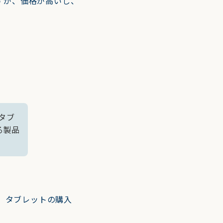
すが、価格が高いし、
dタブ
る製品
す。タブレットの購入