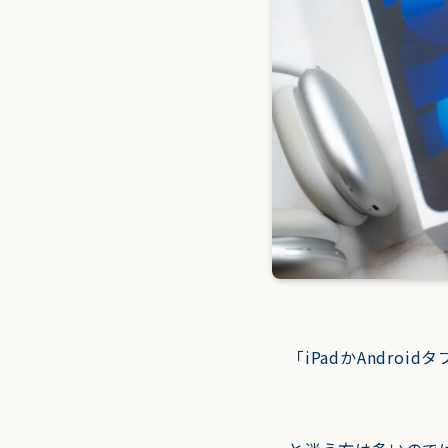
「iPadかAndro