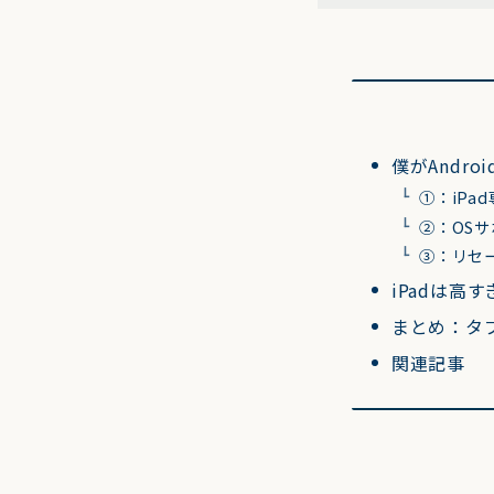
僕がAndr
①：iPa
②：OS
③：リセ
iPadは
まとめ：タブ
関連記事