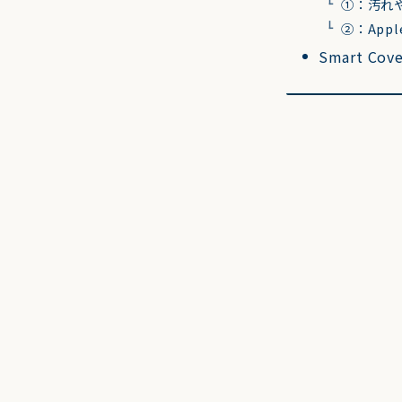
①：汚れ
②：Appl
Smart 