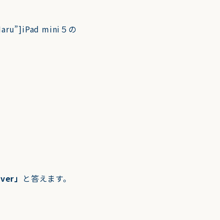
”Maru”]iPad mini５の
ver」
と答えます。