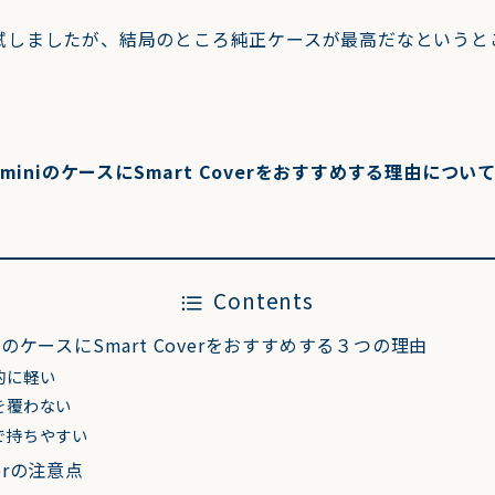
試しましたが、結局のところ純正ケースが最高だなというと
d miniのケースにSmart Coverをおすすめする理由につ
Contents
ni５のケースにSmart Coverをおすすめする３つの理由
的に軽い
を覆わない
で持ちやすい
verの注意点