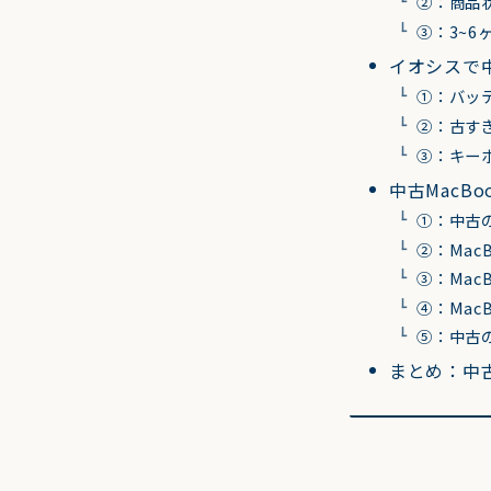
②：商品
③：3~
イオシスで中
①：バッ
②：古す
③：キー
中古MacB
①：中古の
②：Mac
③：Mac
④：Mac
⑤：中古の
まとめ：中古