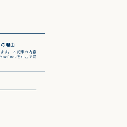
つの理由
します。 本記事の内容
acBookを中古で買