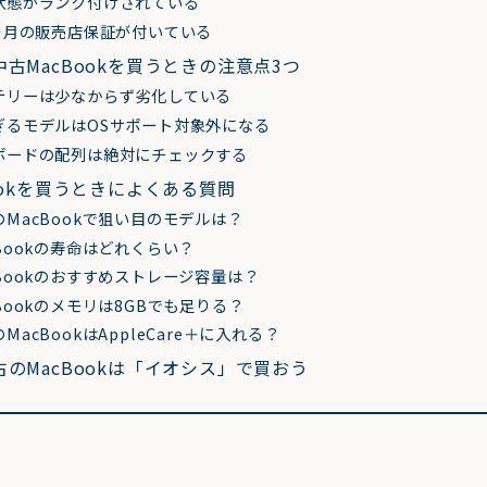
状態がランク付けされている
6ヶ月の販売店保証が付いている
古MacBookを買うときの注意点3つ
テリーは少なからず劣化している
ぎるモデルはOSサポート対象外になる
ボードの配列は絶対にチェックする
ookを買うときによくある質問
MacBookで狙い目のモデルは？
Bookの寿命はどれくらい？
Bookのおすすめストレージ容量は？
Bookのメモリは8GBでも足りる？
MacBookはAppleCare＋に入れる？
のMacBookは「イオシス」で買おう