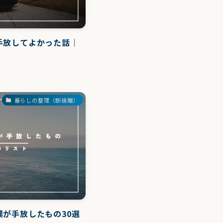
手放してよかった話｜
暮らしの整理（断捨離）
が手放したもの30選