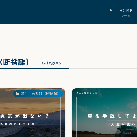
HOME
ホーム
（断捨離）
– category –
暮らしの整理（断捨離）