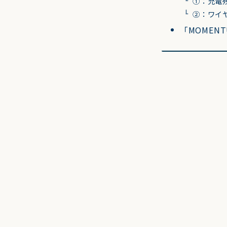
①：充電
②：ワイ
「MOMENT